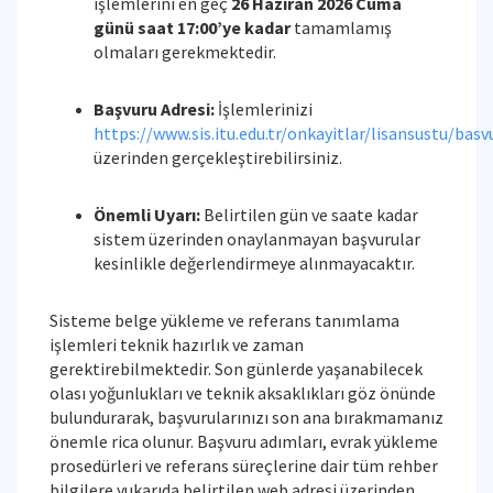
işlemlerini en geç
26 Haziran 2026 Cuma
günü saat 17:00’ye kadar
tamamlamış
olmaları gerekmektedir.
Başvuru Adresi:
İşlemlerinizi
https://www.sis.itu.edu.tr/onkayitlar/lisansustu/basv
üzerinden gerçekleştirebilirsiniz.
Önemli Uyarı:
Belirtilen gün ve saate kadar
sistem üzerinden onaylanmayan başvurular
kesinlikle değerlendirmeye alınmayacaktır.
Sisteme belge yükleme ve referans tanımlama
işlemleri teknik hazırlık ve zaman
gerektirebilmektedir. Son günlerde yaşanabilecek
olası yoğunlukları ve teknik aksaklıkları göz önünde
bulundurarak, başvurularınızı son ana bırakmamanız
önemle rica olunur. Başvuru adımları, evrak yükleme
prosedürleri ve referans süreçlerine dair tüm rehber
bilgilere yukarıda belirtilen web adresi üzerinden