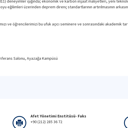
11) deneyimler ışığında; ekonomik ve karbon inşaat maliyetleri, yeni tekno
uoyu eğilimleri üzerinden deprem direnç standartlarının artırılmasının arkas
ımızı ve öğrencilerimizi bu ufuk açıcı seminere ve sonrasındaki akademik ta
Konferans Salonu, Ayazağa Kampüsü
Afet Yönetimi Enstitüsü- Faks
+90 (212) 285 36 72