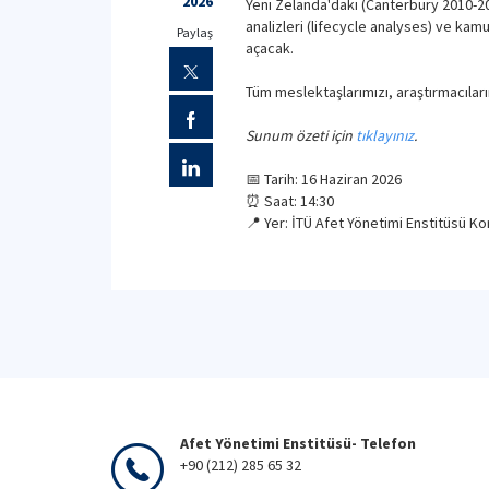
2026
Yeni Zelanda'daki (Canterbury 2010-20
analizleri (lifecycle analyses) ve kam
Paylaş
açacak.
Tüm meslektaşlarımızı, araştırmacılar
Sunum özeti için
tıklayınız
.
📅 Tarih: 16 Haziran 2026
⏰ Saat: 14:30
📍 Yer: İTÜ Afet Yönetimi Enstitüsü 
Afet Yönetimi Enstitüsü- Telefon
+90 (212) 285 65 32