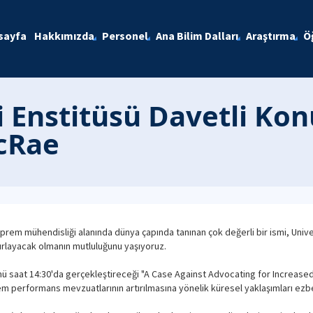
sayfa
Hakkımızda
Personel
Ana Bilim Dalları
Araştırma
Ö
 Enstitüsü Davetli Kon
cRae
eprem mühendisliği alanında dünya çapında tanınan çok değerli bir ismi, Univ
layacak olmanın mutluluğunu yaşıyoruz.
nü saat 14:30'da gerçekleştireceği "A Case Against Advocating for Increase
em performans mevzuatlarının artırılmasına yönelik küresel yaklaşımları ezbe