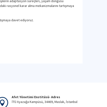
lojilerin adaptasyon süreçleri, yaşam döngüsü
ındaki rasyonel karar alma mekanizmalarını tartışmaya
rtışmaya davet ediyoruz.
Afet Yönetimi Enstitüsü- Adres
İTÜ Ayazağa Kampüsü, 34469, Maslak, İstanbul