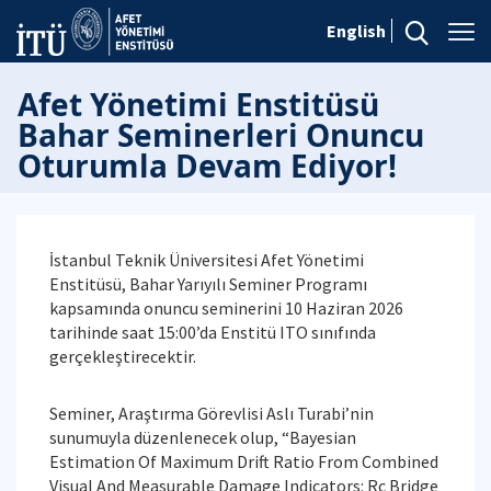
English
Afet Yönetimi Enstitüsü
Bahar Seminerleri Onuncu
Oturumla Devam Ediyor!
İstanbul Teknik Üniversitesi Afet Yönetimi
Enstitüsü, Bahar Yarıyılı Seminer Programı
kapsamında onuncu seminerini 10 Haziran 2026
tarihinde saat 15:00’da Enstitü ITO sınıfında
gerçekleştirecektir.
Seminer, Araştırma Görevlisi Aslı Turabi’nin
sunumuyla düzenlenecek olup, “Bayesian
Estimation Of Maximum Drift Ratio From Combined
Visual And Measurable Damage Indicators: Rc Bridge