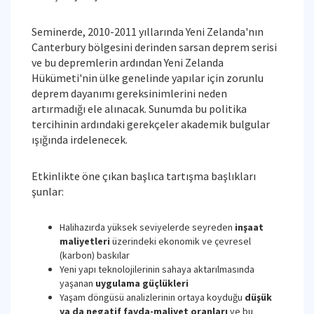
Seminerde, 2010-2011 yıllarında Yeni Zelanda'nın
Canterbury bölgesini derinden sarsan deprem serisi
ve bu depremlerin ardından Yeni Zelanda
Hükümeti'nin ülke genelinde yapılar için zorunlu
deprem dayanımı gereksinimlerini neden
artırmadığı ele alınacak. Sunumda bu politika
tercihinin ardındaki gerekçeler akademik bulgular
ışığında irdelenecek.
Etkinlikte öne çıkan başlıca tartışma başlıkları
şunlar:
Halihazırda yüksek seviyelerde seyreden
inşaat
maliyetleri
üzerindeki ekonomik ve çevresel
(karbon) baskılar
Yeni yapı teknolojilerinin sahaya aktarılmasında
yaşanan
uygulama güçlükleri
Yaşam döngüsü analizlerinin ortaya koyduğu
düşük
ya da negatif fayda-maliyet oranları
ve bu