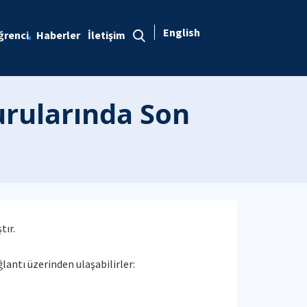
English
ğrenci
Haberler
İletişim
rularında Son
tır.
lantı üzerinden ulaşabilirler: