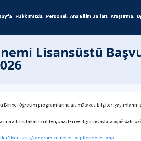
sayfa
Hakkımızda
Personel
Ana Bilim Dalları
Araştırma
Ö
nemi Lisansüstü Başvu
2026
 Birinci Öğretim programlarına ait mülakat bilgileri yayımlanmış
ına ait mülakat tarihleri, saatleri ve ilgili detaylara aşağıdaki bağ
itlar/lisansustu/program-mulakat-bilgileri/index.php