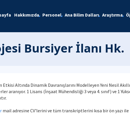
sayfa
Hakkımızda
Personel
Ana Bilim Dalları
Araştırma
Ö
esi Bursiyer İlanı Hk.
 Etkisi Altında Dinamik Davranışlarını Modelleyen Yeni Nesil Akıll
rler aranıyor. 1 Lisans (İnşaat Mühendisliği 3 veya 4. sınıf) ve 1 Y
tır.
r
mail adresine CV'lerini ve tüm transkriptlerini kısa bir ön yazı i