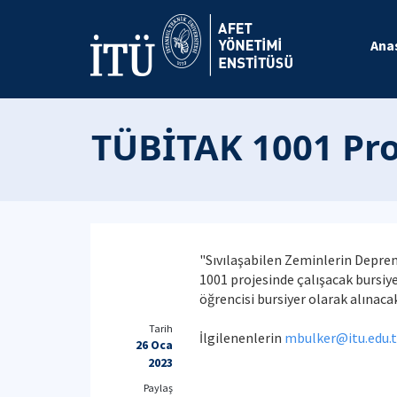
Ana
TÜBİTAK 1001 Proj
"Sıvılaşabilen Zeminlerin Deprem
1001 projesinde çalışacak bursiye
öğrencisi bursiyer olarak alınacak
Tarih
İlgilenenlerin
mbulker@itu.edu.t
26 Oca
2023
Paylaş