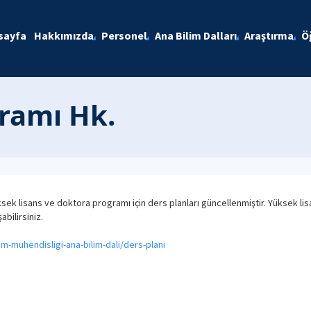
sayfa
Hakkımızda
Personel
Ana Bilim Dalları
Araştırma
Ö
ramı Hk.
sek lisans ve doktora programı için ders planları güncellenmiştir. Yüksek li
abilirsiniz.
m-muhendisligi-ana-bilim-dali/ders-plani