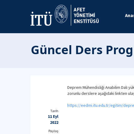
Ana
Güncel Ders Prog
Deprem Mühendisliği Anabilim Dalı yük
zorunlu derslere aşağıdaki linkten ulaş
https://eedmi.itu.edu.tr/egitim/depre
Tarih
11 Eyl
2022
Paylaş