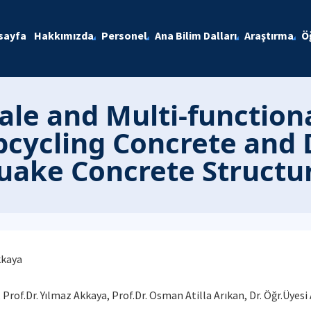
sayfa
Hakkımızda
Personel
Ana Bilim Dalları
Araştırma
Ö
cale and Multi-function
pcycling Concrete and
uake Concrete Structu
kkaya
i, Prof.Dr. Yılmaz Akkaya, Prof.Dr. Osman Atilla Arıkan, Dr. Öğr.Üyes