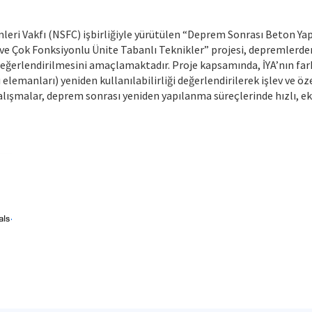
eri Vakfı (NSFC) işbirliğiyle yürütülen “Deprem Sonrası Beton Yapıl
e Çok Fonksiyonlu Ünite Tabanlı Teknikler” projesi, depremlerden s
 değerlendirilmesini amaçlamaktadır. Proje kapsamında, İYA’nın far
elemanları) yeniden kullanılabilirliği değerlendirilerek işlev ve öz
alışmalar, deprem sonrası yeniden yapılanma süreçlerinde hızlı, 