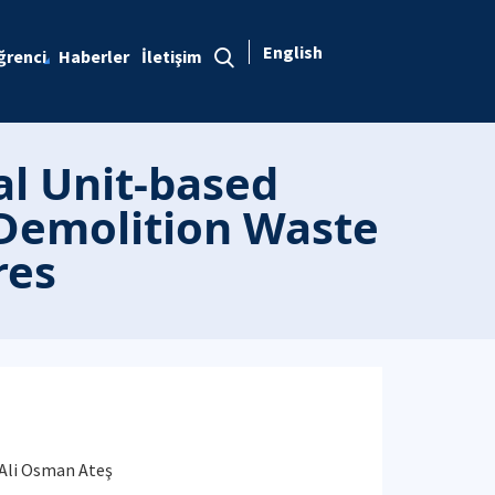
English
ğrenci
Haberler
İletişim
al Unit-based
 Demolition Waste
res
i Ali Osman Ateş