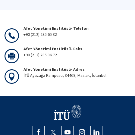
Afet Yönetimi Enstitüsü- Telefon
+90 (212) 285 65 32
Afet Yönetimi Enstitüsü- Faks
+90 (212) 285 36 72
Afet Yönetimi Enstitüsü- Adres
İTÜ Ayazağa Kampüsü, 34469, Maslak, İstanbul