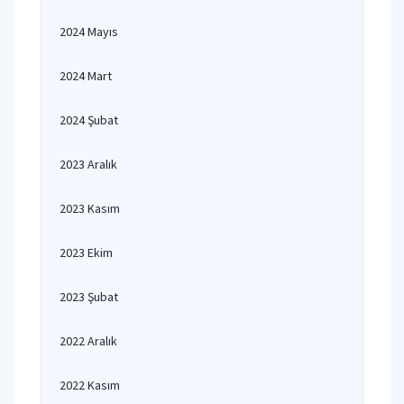
2024 Mayıs
2024 Mart
2024 Şubat
2023 Aralık
2023 Kasım
2023 Ekim
2023 Şubat
2022 Aralık
2022 Kasım