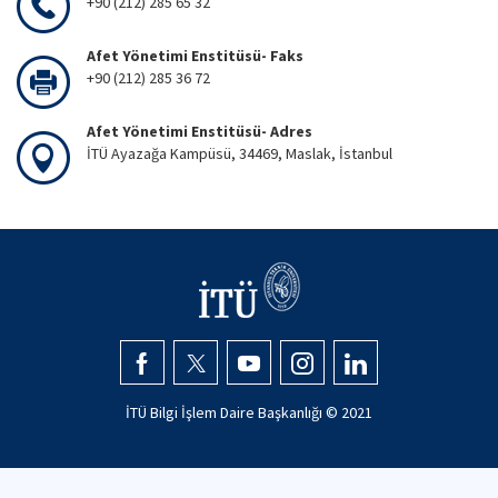
+90 (212) 285 65 32
Afet Yönetimi Enstitüsü- Faks
+90 (212) 285 36 72
Afet Yönetimi Enstitüsü- Adres
İTÜ Ayazağa Kampüsü, 34469, Maslak, İstanbul
İTÜ Bilgi İşlem Daire Başkanlığı © 2021