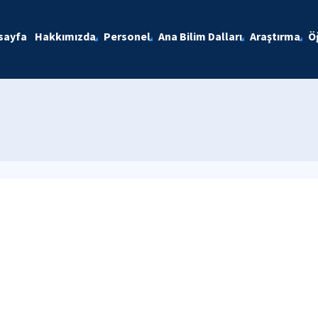
sayfa
Hakkımızda
Personel
Ana Bilim Dalları
Araştırma
Ö