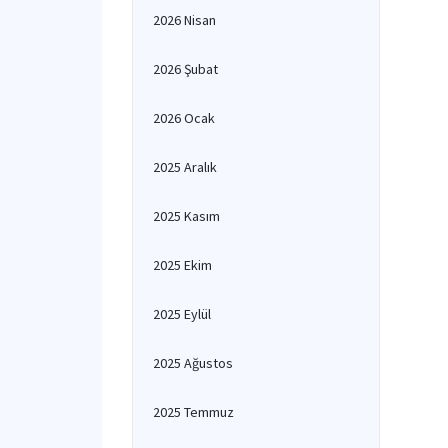
2026 Nisan
2026 Şubat
2026 Ocak
2025 Aralık
2025 Kasım
2025 Ekim
2025 Eylül
2025 Ağustos
2025 Temmuz