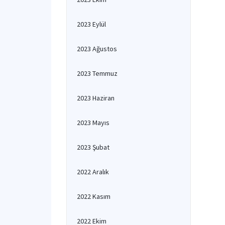
2023 Eylül
2023 Ağustos
2023 Temmuz
2023 Haziran
2023 Mayıs
2023 Şubat
2022 Aralık
2022 Kasım
2022 Ekim