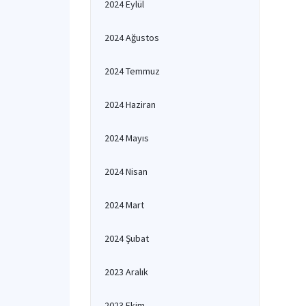
2024 Eylül
2024 Ağustos
2024 Temmuz
2024 Haziran
2024 Mayıs
2024 Nisan
2024 Mart
2024 Şubat
2023 Aralık
2023 Ekim