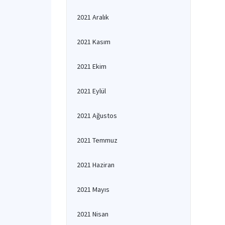
2021 Aralık
2021 Kasım
2021 Ekim
2021 Eylül
2021 Ağustos
2021 Temmuz
2021 Haziran
2021 Mayıs
2021 Nisan