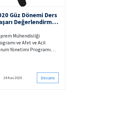
020 Güz Dönemi Ders
aşarı Değerlendirme
iterleri Hk.
prem Mühendisliği
ogramı ve Afet ve Acil
rum Yönetimi Programı
z 2020 dönemi için ders
şarı değerlendirme
iterleri tablosu
yınlanmıştır.
Devamı
24 Kas 2020