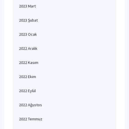
2023 Mart
2023 Şubat
2023 Ocak
2022 Aralık
2022 Kasım
2022 Ekim
2022 Eylül
2022 Ağustos
2022 Temmuz