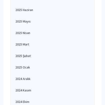
2025 Haziran
2025 Mayıs
2025 Nisan
2025 Mart
2025 Şubat
2025 Ocak
2024 Aralık
2024 Kasım
2024 Ekim