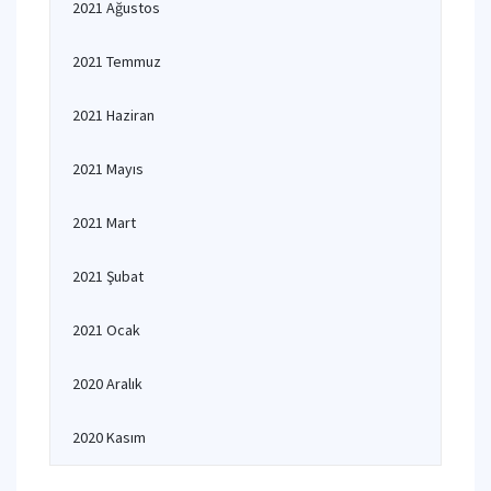
2021 Ağustos
2021 Temmuz
2021 Haziran
2021 Mayıs
2021 Mart
2021 Şubat
2021 Ocak
2020 Aralık
2020 Kasım