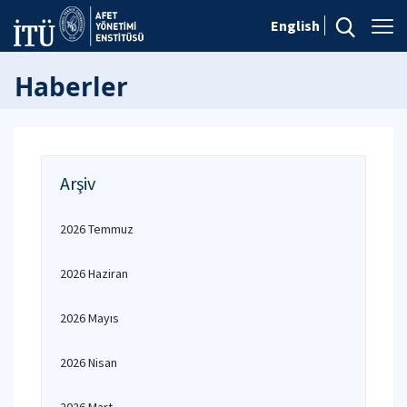
English
Haberler
Arşiv
2026 Temmuz
2026 Haziran
2026 Mayıs
2026 Nisan