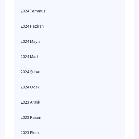
2024 Temmuz
2024 Haziran
2024 Mayıs
2024 Mart
2024 Şubat
2024 Ocak
2023 Aralık
2023 Kasım
2023 Ekim