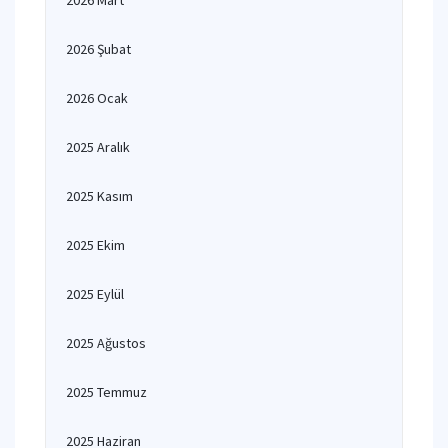
2026 Mart
2026 Şubat
2026 Ocak
2025 Aralık
2025 Kasım
2025 Ekim
2025 Eylül
2025 Ağustos
2025 Temmuz
2025 Haziran