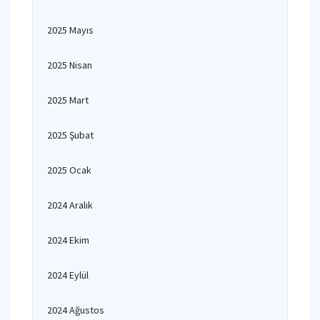
2025 Mayıs
2025 Nisan
2025 Mart
2025 Şubat
2025 Ocak
2024 Aralık
2024 Ekim
2024 Eylül
2024 Ağustos