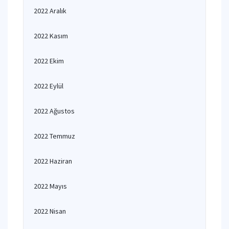
2022 Aralık
2022 Kasım
2022 Ekim
2022 Eylül
2022 Ağustos
2022 Temmuz
2022 Haziran
2022 Mayıs
2022 Nisan