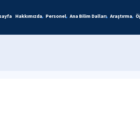
sayfa
Hakkımızda
Personel
Ana Bilim Dalları
Araştırma
Ö