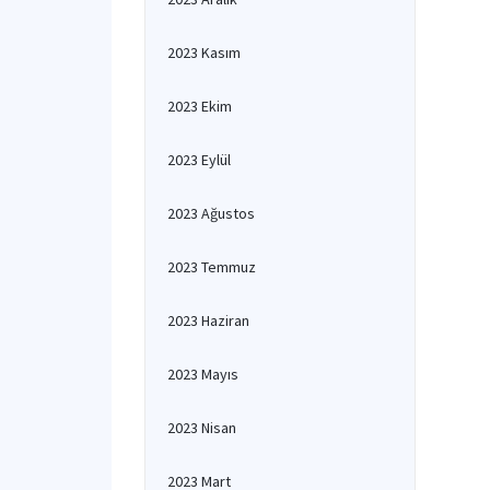
2023 Kasım
2023 Ekim
2023 Eylül
2023 Ağustos
2023 Temmuz
2023 Haziran
2023 Mayıs
2023 Nisan
2023 Mart