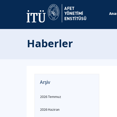
Ana
Haberler
Arşiv
2026 Temmuz
2026 Haziran