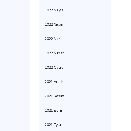
2022 Mayıs
2022 Nisan
2022 Mart
2022 Şubat
2022 Ocak
2021 Aralık
2021 Kasım
2021 Ekim
2021 Eylül