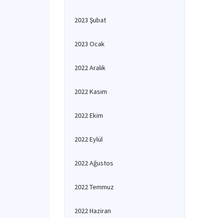
2023 Şubat
2023 Ocak
2022 Aralık
2022 Kasım
2022 Ekim
2022 Eylül
2022 Ağustos
2022 Temmuz
2022 Haziran