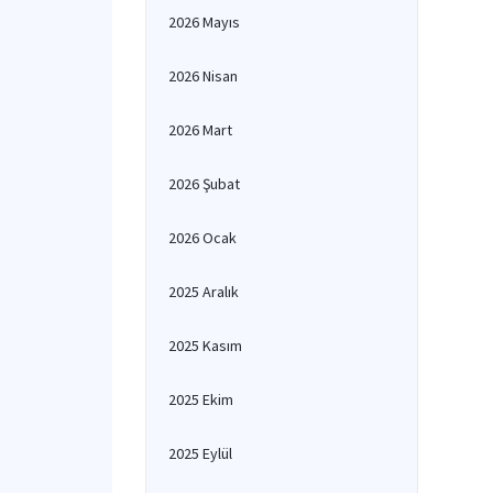
2026 Mayıs
2026 Nisan
2026 Mart
2026 Şubat
2026 Ocak
2025 Aralık
2025 Kasım
2025 Ekim
2025 Eylül