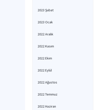
2023 Şubat
2023 Ocak
2022 Aralık
2022 Kasım
2022 Ekim
2022 Eylül
2022 Ağustos
2022 Temmuz
2022 Haziran