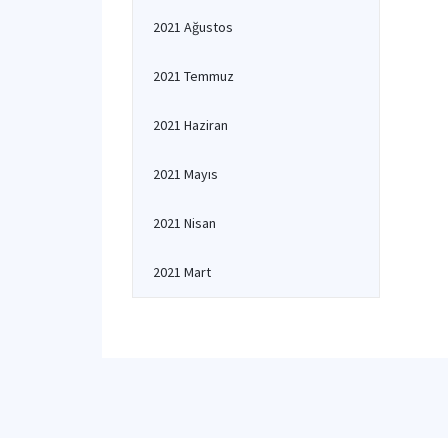
2021 Ağustos
2021 Temmuz
2021 Haziran
2021 Mayıs
2021 Nisan
2021 Mart