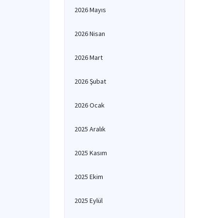
2026 Mayıs
2026 Nisan
2026 Mart
2026 Şubat
2026 Ocak
2025 Aralık
2025 Kasım
2025 Ekim
2025 Eylül