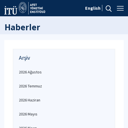
English
Haberler
Arşiv
2026 Ağustos
2026 Temmuz
2026 Haziran
2026 Mayıs