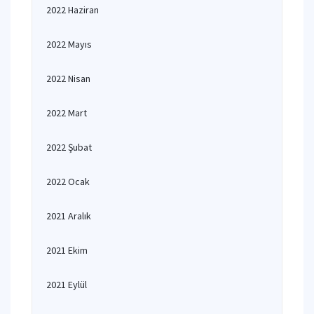
2022 Haziran
2022 Mayıs
2022 Nisan
2022 Mart
2022 Şubat
2022 Ocak
2021 Aralık
2021 Ekim
2021 Eylül