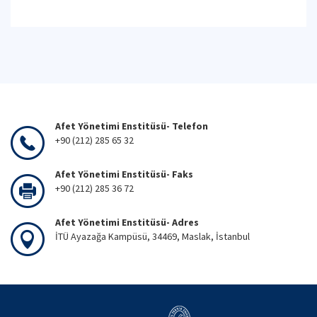
Afet Yönetimi Enstitüsü- Telefon
+90 (212) 285 65 32
Afet Yönetimi Enstitüsü- Faks
+90 (212) 285 36 72
Afet Yönetimi Enstitüsü- Adres
İTÜ Ayazağa Kampüsü, 34469, Maslak, İstanbul