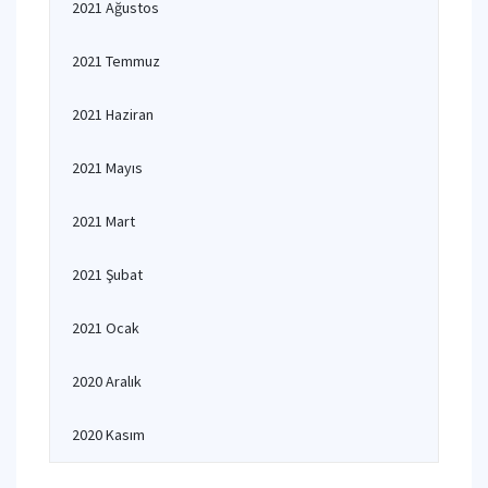
2021 Ağustos
2021 Temmuz
2021 Haziran
2021 Mayıs
2021 Mart
2021 Şubat
2021 Ocak
2020 Aralık
2020 Kasım