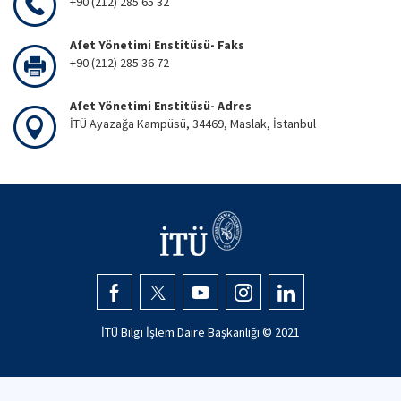
+90 (212) 285 65 32
Afet Yönetimi Enstitüsü- Faks
+90 (212) 285 36 72
Afet Yönetimi Enstitüsü- Adres
İTÜ Ayazağa Kampüsü, 34469, Maslak, İstanbul
İTÜ Bilgi İşlem Daire Başkanlığı © 2021