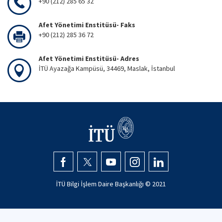
+90 (212) 285 65 32
Afet Yönetimi Enstitüsü- Faks
+90 (212) 285 36 72
Afet Yönetimi Enstitüsü- Adres
İTÜ Ayazağa Kampüsü, 34469, Maslak, İstanbul
İTÜ Bilgi İşlem Daire Başkanlığı © 2021