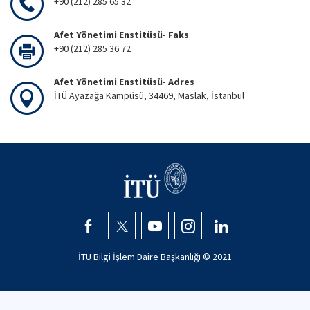
+90 (212) 285 65 32
Afet Yönetimi Enstitüsü- Faks
+90 (212) 285 36 72
Afet Yönetimi Enstitüsü- Adres
İTÜ Ayazağa Kampüsü, 34469, Maslak, İstanbul
İTÜ Bilgi İşlem Daire Başkanlığı © 2021