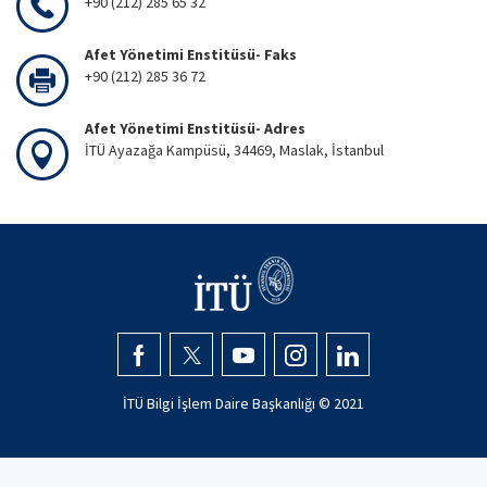
+90 (212) 285 65 32
Afet Yönetimi Enstitüsü- Faks
+90 (212) 285 36 72
Afet Yönetimi Enstitüsü- Adres
İTÜ Ayazağa Kampüsü, 34469, Maslak, İstanbul
İTÜ Bilgi İşlem Daire Başkanlığı © 2021