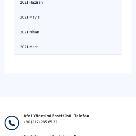
2021 Haziran
2021 Mayıs
2021 Nisan
2021 Mart
Afet Yönetimi Enstitüsü- Telefon
+90 (212) 285 65 32