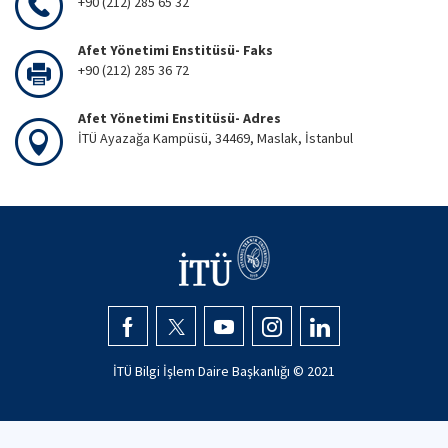
+90 (212) 285 65 32
Afet Yönetimi Enstitüsü- Faks
+90 (212) 285 36 72
Afet Yönetimi Enstitüsü- Adres
İTÜ Ayazağa Kampüsü, 34469, Maslak, İstanbul
İTÜ Bilgi İşlem Daire Başkanlığı © 2021