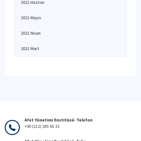
2021 Haziran
2021 Mayıs
2021 Nisan
2021 Mart
Afet Yönetimi Enstitüsü- Telefon
+90 (212) 285 65 32