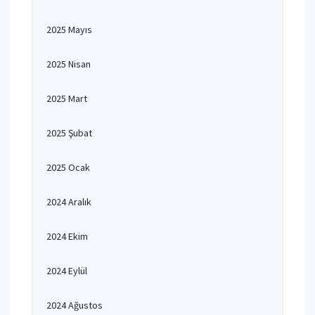
2025 Mayıs
2025 Nisan
2025 Mart
2025 Şubat
2025 Ocak
2024 Aralık
2024 Ekim
2024 Eylül
2024 Ağustos