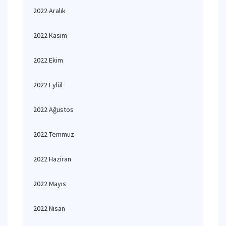
2022 Aralık
2022 Kasım
2022 Ekim
2022 Eylül
2022 Ağustos
2022 Temmuz
2022 Haziran
2022 Mayıs
2022 Nisan