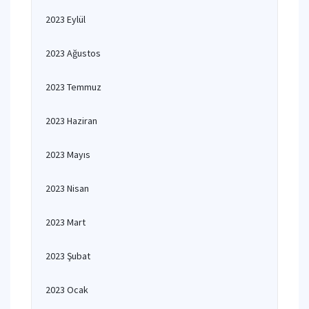
2023 Eylül
2023 Ağustos
2023 Temmuz
2023 Haziran
2023 Mayıs
2023 Nisan
2023 Mart
2023 Şubat
2023 Ocak