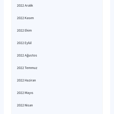
2022 Aralık
2022 Kasım
2022 Ekim
2022 Eylül
2022 Ağustos
2022 Temmuz
2022 Haziran
2022 Mayıs
2022 Nisan