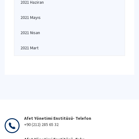
2021 Haziran
2021 Mayıs
2021 Nisan
2021 Mart
Afet Yönetimi Enstitüsü- Telefon
+90 (212) 285 65 32