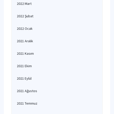
2022 Mart
2022 Şubat
2022 Ocak
2021 Aralık
2021 Kasım
2021 Ekim
2021 Eylül
2021 Ağustos
2021 Temmuz