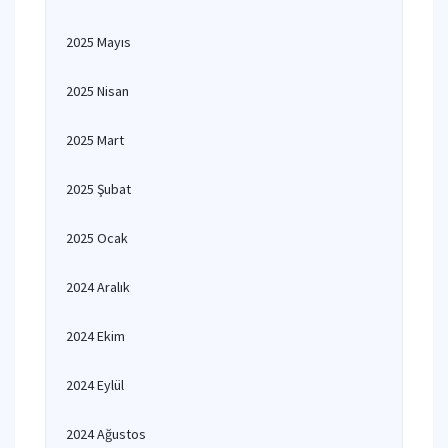
2025 Mayıs
2025 Nisan
2025 Mart
2025 Şubat
2025 Ocak
2024 Aralık
2024 Ekim
2024 Eylül
2024 Ağustos