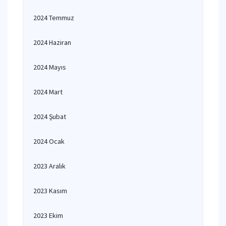
2024 Temmuz
2024 Haziran
2024 Mayıs
2024 Mart
2024 Şubat
2024 Ocak
2023 Aralık
2023 Kasım
2023 Ekim