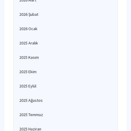
2026 Mart
2026 Şubat
2026 Ocak
2025 Aralık
2025 Kasım
2025 Ekim
2025 Eylül
2025 Ağustos
2025 Temmuz
2025 Haziran