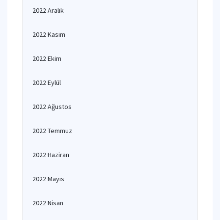
2022 Aralık
2022 Kasım
2022 Ekim
2022 Eylül
2022 Ağustos
2022 Temmuz
2022 Haziran
2022 Mayıs
2022 Nisan