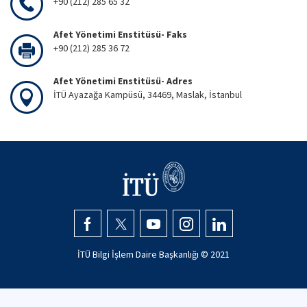
+90 (212) 285 65 32
Afet Yönetimi Enstitüsü- Faks
+90 (212) 285 36 72
Afet Yönetimi Enstitüsü- Adres
İTÜ Ayazağa Kampüsü, 34469, Maslak, İstanbul
İTÜ Bilgi İşlem Daire Başkanlığı © 2021