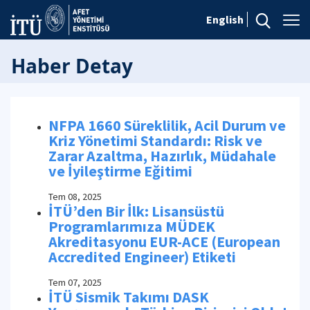
English
Haber Detay
NFPA 1660 Süreklilik, Acil Durum ve
Kriz Yönetimi Standardı: Risk ve
Zarar Azaltma, Hazırlık, Müdahale
ve İyileştirme Eğitimi
Tem 08, 2025
İTÜ’den Bir İlk: Lisansüstü
Programlarımıza MÜDEK
Akreditasyonu EUR-ACE (European
Accredited Engineer) Etiketi
Tem 07, 2025
İTÜ Sismik Takımı DASK