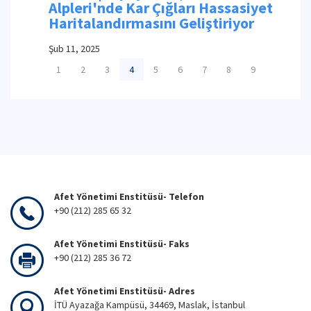
Alpleri'nde Kar Çığları Hassasiyet
Haritalandırmasını Geliştiriyor
Şub 11, 2025
1
2
3
4
5
6
7
8
9
Afet Yönetimi Enstitüsü- Telefon
+90 (212) 285 65 32
Afet Yönetimi Enstitüsü- Faks
+90 (212) 285 36 72
Afet Yönetimi Enstitüsü- Adres
İTÜ Ayazağa Kampüsü, 34469, Maslak, İstanbul