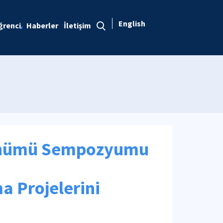
English
ğrenci
Haberler
İletişim
dönümü Sempozyumu
a Projelerini