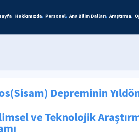
sayfa
Hakkımızda
Personel
Ana Bilim Dalları
Araştırma
Ö
mos(Sisam) Depreminin Yıl
imsel ve Teknolojik Araştırm
amı