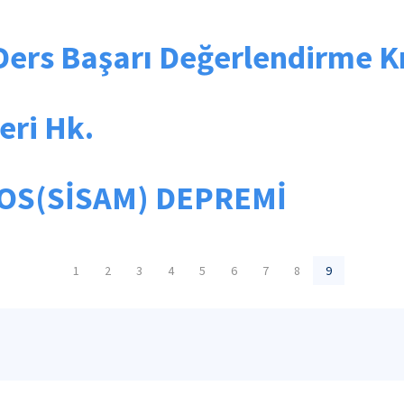
ers Başarı Değerlendirme Kri
eri Hk.
MOS(SİSAM) DEPREMİ
1
2
3
4
5
6
7
8
9